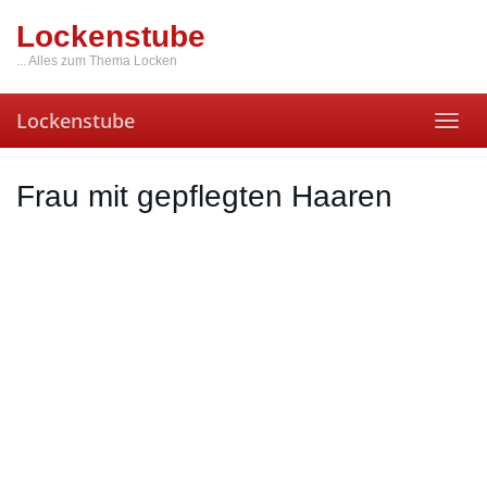
Skip
Lockenstube
to
main
... Alles zum Thema Locken
content
Lockenstube
Toggl
navig
Frau mit gepflegten Haaren