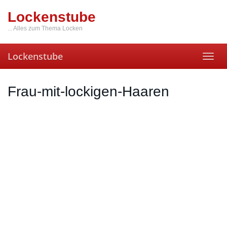
Skip
Lockenstube
to
main
... Alles zum Thema Locken
content
Lockenstube
Toggl
navig
Frau-mit-lockigen-Haaren